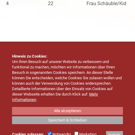
4
22
Frau Schäuble/Kid
Hinweis zu Cookies:
Um Ihren Besuch auf unserer Website zu verbessern und
funktional zu machen, möchten wir Informationen über Ihren
Besuch in sogenannten Cookies speichern. An dieser Stelle
Grundschule Endingen-Erzingen
können Sie entscheiden, welche Cookies Sie zulasen wollen und
können auch der Verwendung von Cookies widersprechen.
Am Wettbach 20
Detaillierte Informationen über den Einsatz von Cookies auf
72336 Balingen
dieser Webseite erhalten Sie durch Klick auf:
Mehr
Informationen
.
Telefon: (07433) 967054 0
Alle akzeptieren
Internet: www.grundschule-endingen.de
E-Mail: poststelle@04147941.schule.bwl.de
Speichern & Schließen
Impressum
|
Sitemap
|
Datenschutz
|
Cookies
Cookies zulassen:
Notwendig
Marketing
Details