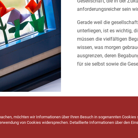
Gesellschaft, die in der Zu
anforderungsreicher sein wi
Gerade weil die gesellscha
unterliegen, ist es wichtig,
müssen die vielfältigen Beg
wissen, was morgen gebrauc
ausgrenzen, deren Begabung
für sie selbst sowie die Ge
achen, möchten wir Informationen über Ihren Besuch in sogenannten Cookies s
Telefon: (07433) 967054 0
Verwendung von Cookies widersprechen.
Detaillierte Informationen über den Ein
Internet: www.grundschule-endingen.de
E-Mail: poststelle@04147941.schule.bwl.de