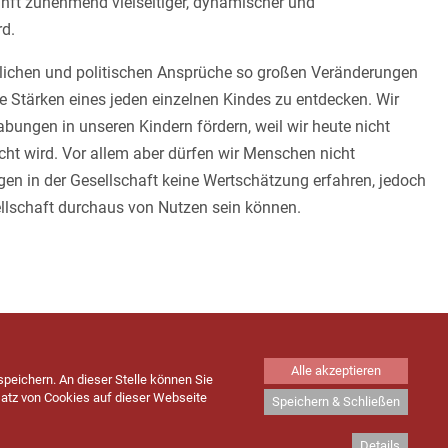
kunft zunehmend vielseitiger, dynamischer und
rd.
ftlichen und politischen Ansprüche so großen Veränderungen
 die Stärken eines jeden einzelnen Kindes zu entdecken. Wir
abungen in unseren Kindern fördern, weil wir heute nicht
ht wird. Vor allem aber dürfen wir Menschen nicht
en in der Gesellschaft keine Wertschätzung erfahren, jedoch
sellschaft durchaus von Nutzen sein können.
Alle akzeptieren
peichern. An dieser Stelle können Sie
Impressum
|
Sitemap
|
Datenschutz
|
Cookies
satz von Cookies auf dieser Webseite
Speichern & Schließen
Details